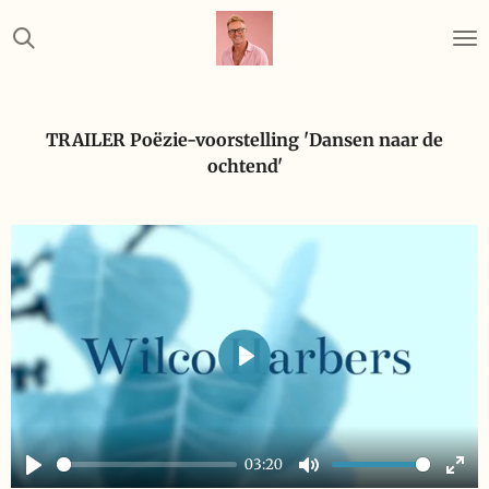
Ga
direct
naar
de
hoofdinhoud
TRAILER Po
ë
zie-voorstelling 'Dansen naar de
ochtend'
P
l
a
03:20
y
P
M
E