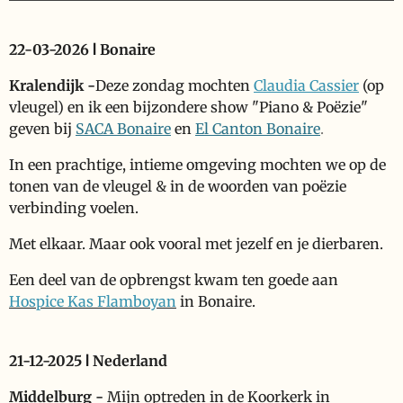
P
M
E
E
l
u
n
n
22-03-2026 ǀ Bonaire
a
t
a
t
y
e
b
e
Kralendijk
-
Deze
zondag mochten
Claudia Cassier
(op
l
r
vleugel) en ik een bijzondere show "Piano & Poëzie"
e
f
geven bij
SACA Bonaire
en
El Canton Bonaire
.
c
u
In een prachtige, intieme omgeving mochten we op de
a
l
tonen van de vleugel & in de woorden van poëzie
p
l
verbinding voelen.
t
s
Met elkaar. Maar ook vooral met jezelf en je dierbaren.
i
c
o
r
Een deel van de opbrengst kwam ten goede aan
n
e
Hospice Kas Flamboyan
in Bonaire.
s
e
n
21-12-2025 ǀ Nederland
Middelburg
-
Mijn optreden in de Koorkerk in